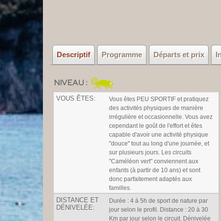
Descriptif
Programme
Départs et prix
I
NIVEAU :
VOUS ÊTES:
Vous êtes PEU SPORTIF et pratiquez
des activités physiques de manière
irrégulière et occasionnelle. Vous avez
cependant le goût de l'effort et êtes
capable d'avoir une activité physique
"douce" tout au long d'une journée, et
sur plusieurs jours. Les circuits
"Caméléon vert" conviennent aux
enfants (à partir de 10 ans) et sont
donc parfaitement adaptés aux
familles.
DISTANCE ET
Durée : 4 à 5h de sport de nature par
DÉNIVELÉE:
jour selon le profil. Distance : 20 à 30
Km par jour selon le circuit. Dénivelée