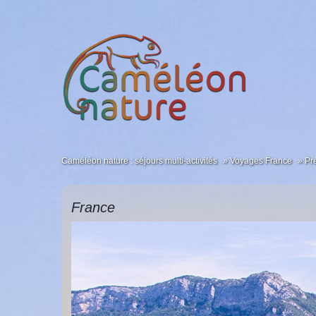
Caméléon nature : séjours multi-activités
Voyages France
Pr
France