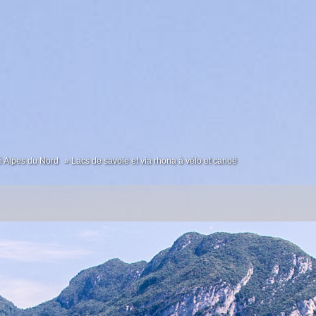
é Alpes du Nord
Lacs de savoie et via rhona à vélo et canoë