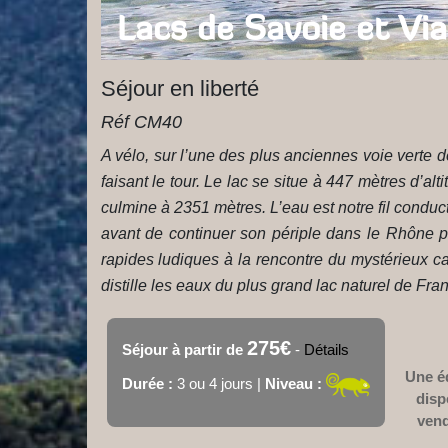
Lacs de Savoie et Vi
Séjour en liberté
Réf CM40
A vélo, sur l’une des plus anciennes voie verte
faisant le tour. Le lac se situe à 447 mètres d’al
culmine à 2351 mètres. L’eau est notre fil conduct
avant de continuer son périple dans le Rhône p
rapides ludiques à la rencontre du mystérieux ca
distille les eaux du plus grand lac naturel de Fra
275€
Séjour à partir de
-
Détails
Une éq
Durée :
3 ou 4 jours |
Niveau :
disp
vend