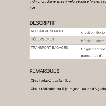
Un choix d'itinéraires à vélo sécurisé (pistes cy
plat.
DESCRIPTIF
ACCOMPAGNEMENT
circuit en liber
HÉBERGEMENT
Hôtels ou chamb
TRANSPORT BAGAGES
Uniquement vos a
transportés d'un
REMARQUES
Circuit adapté aux familles.
Circuit réalisable sur 5 jours jusqu'au lac d'Aigue