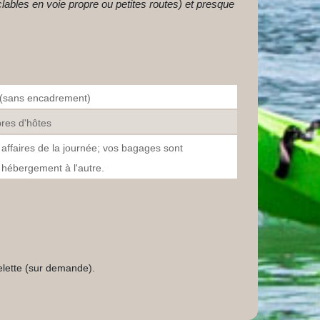
clables en voie propre ou petites routes) et presque
té (sans encadrement)
res d'hôtes
ffaires de la journée; vos bagages sont
 hébergement à l'autre.
belette (sur demande).