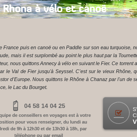
a Rhona à vélo et canoë
 de France puis en canoë ou en Paddle sur son eau turquoise, n
titude, mais il est surplombé au point le plus haut par la Tourne
eur, nous quittons Annecy à vélo en suivant le Fier. Ce torrent al
ar le Val de Fier jusqu'à Seyssel. C’est sur le vieux Rhône,
stor d’Europe. Nous quittons le Rhône à Chanaz par l'un de se
nce, le Lac du Bourget.
04 58 14 04 25
S
uipe de conseillers en voyages est à votre
C
V
osition pour vous renseigner, du lundi au
redi de 9h à 12h30 et de 13h30 à 18h, par
téléphone ou par
email