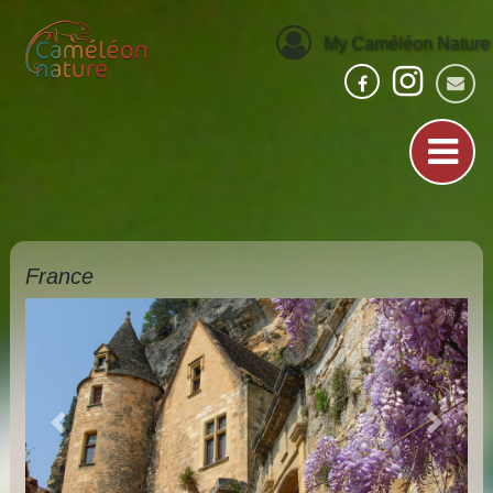
My Caméléon Nature
France
Previous
Next