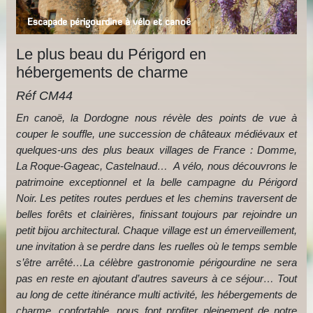
Escapade périgourdine à vélo et canoë
Le plus beau du Périgord en
hébergements de charme
Réf CM44
En canoë, la Dordogne nous révèle des points de vue à
couper le souffle, une succession de châteaux médiévaux et
quelques-uns des plus beaux villages de France : Domme,
La Roque-Gageac, Castelnaud… A vélo, nous découvrons le
patrimoine exceptionnel et la belle campagne du Périgord
Noir. Les petites routes perdues et les chemins traversent de
belles forêts et clairières, finissant toujours par rejoindre un
petit bijou architectural. Chaque village est un émerveillement,
une invitation à se perdre dans les ruelles où le temps semble
s’être arrêté…La célèbre gastronomie périgourdine ne sera
pas en reste en ajoutant d’autres saveurs à ce séjour… Tout
au long de cette itinérance multi activité, les hébergements de
charme, confortable, nous font profiter pleinement de notre