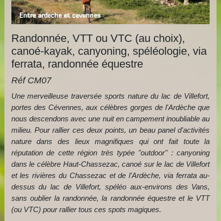
Entre ardeche et cevennes
Randonnée, VTT ou VTC (au choix),
canoé-kayak, canyoning, spéléologie, via
ferrata, randonnée équestre
Réf CM07
Une merveilleuse traversée sports nature du lac de Villefort,
portes des Cévennes, aux célèbres gorges de l'Ardèche que
nous descendons avec une nuit en campement inoubliable au
milieu. Pour rallier ces deux points, un beau panel d'activités
nature dans des lieux magnifiques qui ont fait toute la
réputation de cette région très typée "outdoor" : canyoning
dans le célèbre Haut-Chassezac, canoé sur le lac de Villefort
et les rivières du Chassezac et de l'Ardèche, via ferrata au-
dessus du lac de Villefort, spéléo aux-environs des Vans,
sans oublier la randonnée, la randonnée équestre et le VTT
(ou VTC) pour rallier tous ces spots magiques.