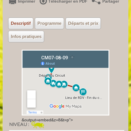
Imprimer
Télécharger en PDF
Partager
Descriptif
Programme
Départs et prix
Infos pratiques
&output=embed&z=8&t=p">
NIVEAU :