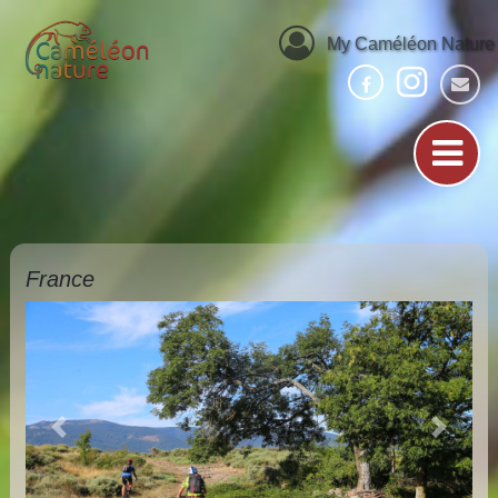
My Caméléon Nature
France
Previous
Next